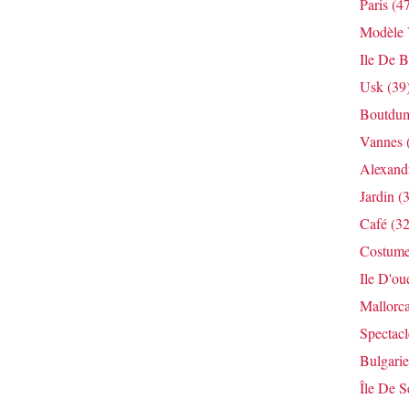
Paris
(47
Modèle V
Ile De B
Usk
(39
Boutdum
Vannes
Alexandr
Jardin
(3
Café
(32
Costum
Ile D'ou
Mallorc
Spectacl
Bulgarie
Île De S