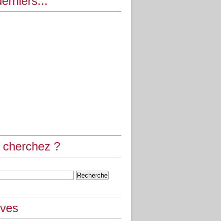
erniers...
 cherchez ?
ives