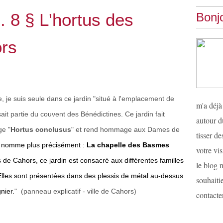
.. 8 § L'hortus des
Bonjo
rs
e, je suis seule dans ce jardin "situé à l'emplacement de
m'a déjà
ait partie du couvent des Bénédictines. Ce jardin fait
autour d
ge "
Hortus conclusus
" et rend hommage aux Dames de
tisser d
se nomme plus précisément :
La chapelle des Basmes
votre vis
 de Cahors, ce jardin est consacré aux différentes familles
le blog n
les sont présentées dans des plessis de métal au-dessus
souhaiti
nier.
"
(panneau explicatif - ville de Cahors)
contacter