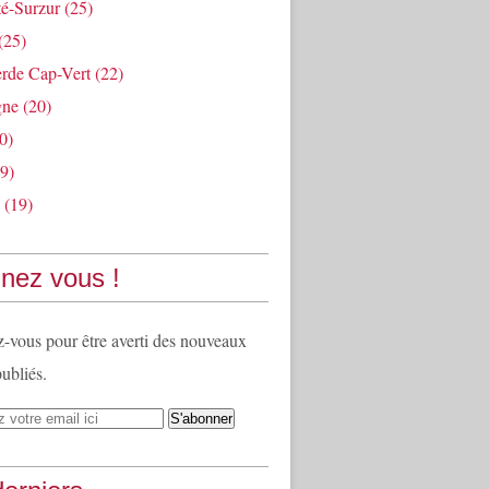
té-Surzur
(25)
(25)
rde Cap-Vert
(22)
gne
(20)
0)
9)
(19)
nez vous !
vous pour être averti des nouveaux
publiés.