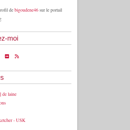
profil de
bigoudene46
sur le portail
g
ez-moi
s
] de laine
ons
ketcher - USK