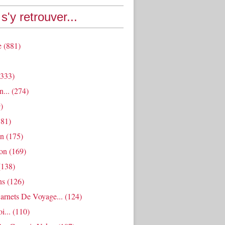
s'y retrouver...
e
(881)
333)
n...
(274)
)
81)
an
(175)
ion
(169)
138)
ns
(126)
arnets De Voyage...
(124)
i...
(110)