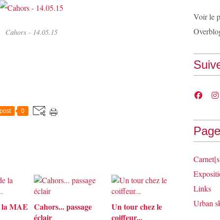
Voir le 
Overblo
Cahors - 14.05.15
Suiv
post
0
Page
Carnet[s
Expositi
Links
Urban s
e la MAE
Cahors... passage
Un tour chez le
éclair
coiffeur...