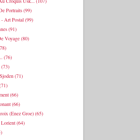
Au Croquis Usk...
(107)
De Portraits
(99)
 - Art Postal
(99)
nes
(91)
De Voyage
(80)
78)
..
(76)
(73)
Sjoden
(71)
(71)
ment
(66)
Ponant
(66)
roix (enez Groe)
(65)
 Lorient
(64)
)