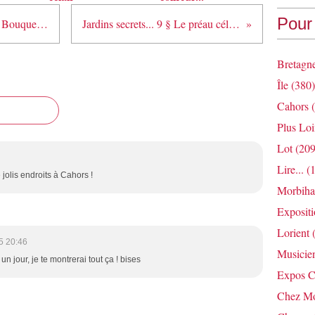
Pour 
Jardins secrets... 7 § Le jardin des Bouquetiers
Jardins secrets... 9 § Le préau céleste
Bretagn
Île
(380)
Cahors
(
Plus Loi
Lot
(209
Lire...
(1
 jolis endroits à Cahors !
Morbih
Exposit
Lorient
(
5 20:46
Musicie
n jour, je te montrerai tout ça ! bises
Expos C
Chez Mo