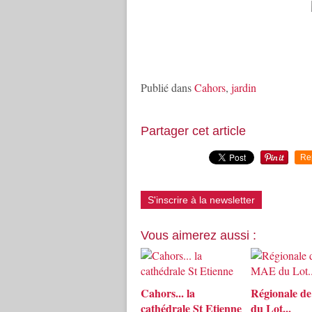
Publié dans
Cahors
,
jardin
Partager cet article
Re
S'inscrire à la newsletter
Vous aimerez aussi :
Cahors... la
Régionale d
cathédrale St Etienne
du Lot...