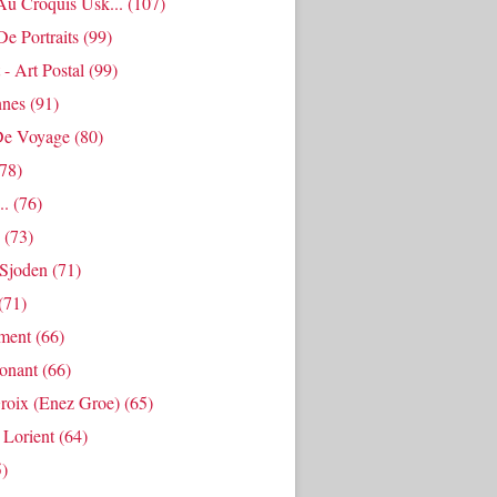
Au Croquis Usk...
(107)
De Portraits
(99)
 - Art Postal
(99)
nes
(91)
De Voyage
(80)
78)
..
(76)
(73)
Sjoden
(71)
(71)
ment
(66)
Ponant
(66)
roix (enez Groe)
(65)
 Lorient
(64)
)