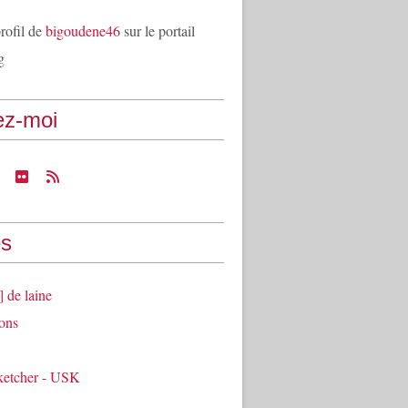
profil de
bigoudene46
sur le portail
g
ez-moi
s
] de laine
ons
ketcher - USK