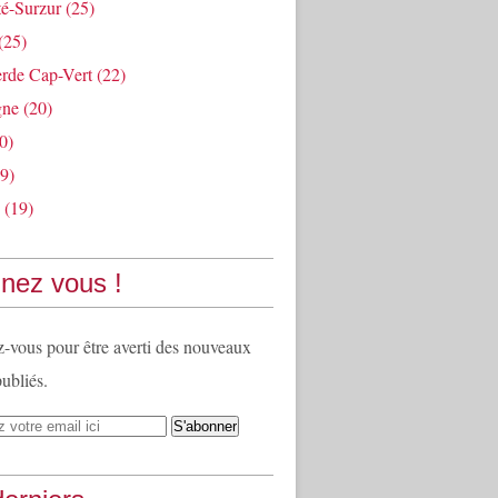
té-Surzur
(25)
(25)
rde Cap-Vert
(22)
gne
(20)
0)
9)
(19)
nez vous !
vous pour être averti des nouveaux
publiés.