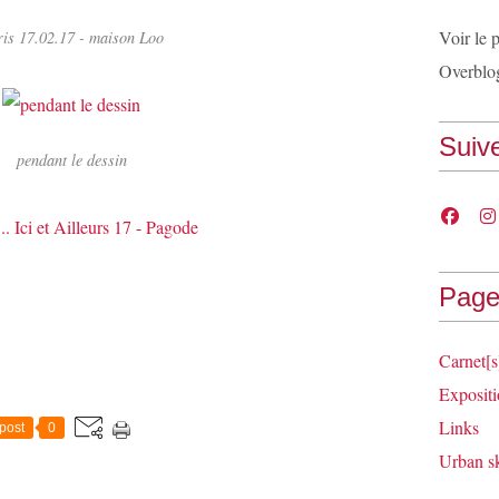
Voir le 
is 17.02.17 - maison Loo
Overblo
Suiv
pendant le dessin
Page
Carnet[s
Expositi
Links
post
0
Urban s