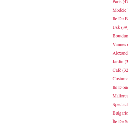
Paris
(47
Modèle V
Ile De B
Usk
(39
Boutdum
Vannes
Alexandr
Jardin
(3
Café
(32
Costum
Ile D'ou
Mallorc
Spectacl
Bulgarie
Île De S