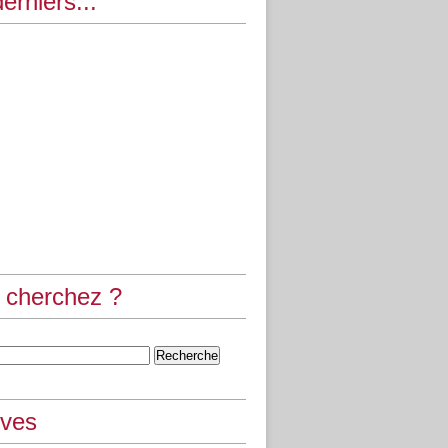
erniers...
 cherchez ?
ives