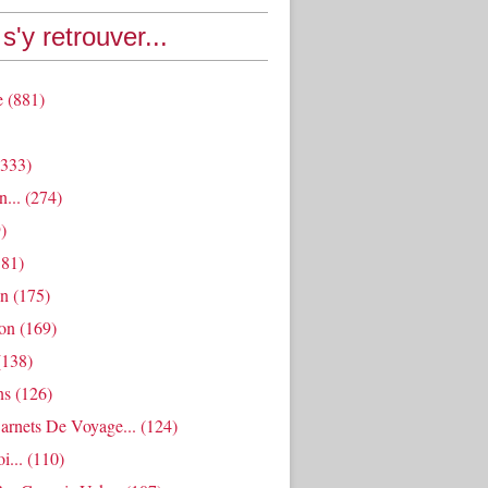
s'y retrouver...
e
(881)
333)
n...
(274)
)
81)
an
(175)
ion
(169)
138)
ns
(126)
arnets De Voyage...
(124)
i...
(110)