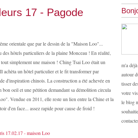
illeurs 17 - Pagode
Bonjo
ême orientale que par le dessin de la "Maison Loo"...
 des hôtels particuliers de la plaine Monceau ! En réalité,
is tout simplement une maison ! Ching Tsai Loo était un
m'a déjà
l achèta un hôtel particulier et le fit transformer par
autour d
e d'inspiration chinois. La construction a été achevée en
tisser d
n bon oeil et une pétition demandant sa démolition circula
votre vis
o". Vendue en 2011, elle reste un lien entre la Chine et la
le blog n
oir d'en face... assez rapide pour cause de froid !
souhaiti
contacter