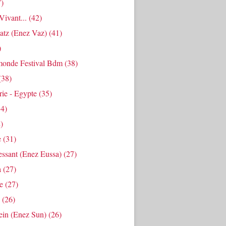
)
ivant...
(42)
atz (enez Vaz)
(41)
)
onde Festival Bdm
(38)
(38)
ie - Egypte
(35)
4)
)
e
(31)
essant (enez Eussa)
(27)
a
(27)
e
(27)
(26)
ein (enez Sun)
(26)