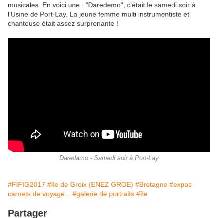
musicales. En voici une : "Daredemo", c'était le samedi soir à
l'Usine de Port-Lay. La jeune femme multi instrumentiste et
chanteuse était assez surprenante !
Daredamo - Samedi soir à Port-Lay
#FIFIG2017
#Ile de Groix (ENEZ GROE)
#Bretagne
#expos
carnets de voyage...
#galerie de portraits
#île
Partager