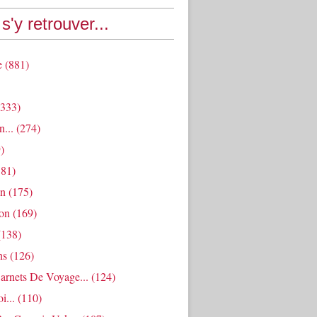
s'y retrouver...
e
(881)
333)
n...
(274)
)
81)
an
(175)
ion
(169)
138)
ns
(126)
arnets De Voyage...
(124)
i...
(110)