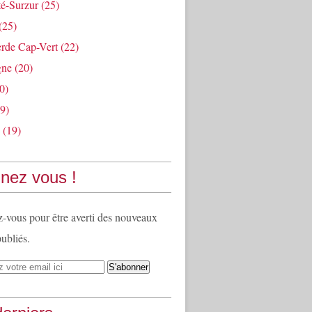
té-Surzur
(25)
(25)
rde Cap-Vert
(22)
gne
(20)
0)
9)
(19)
nez vous !
vous pour être averti des nouveaux
publiés.