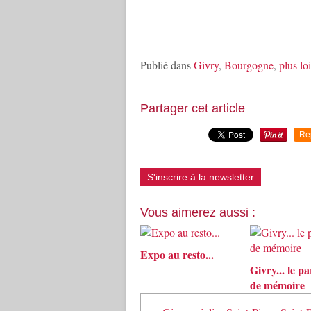
Publié dans
Givry
,
Bourgogne
,
plus loi
Partager cet article
Re
S'inscrire à la newsletter
Vous aimerez aussi :
Expo au resto...
Givry... le p
de mémoire