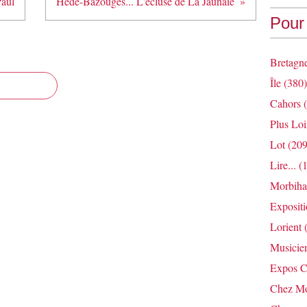
Paul
Hédé-Bazouges... L'écluse de La Jaunaie
Pour 
Bretagn
Île
(380)
Cahors
(
Plus Loi
Lot
(209
Lire...
(1
Morbih
Exposit
Lorient
(
Musicie
Expos C
Chez Mo