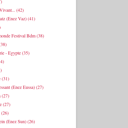
)
ivant...
(42)
atz (enez Vaz)
(41)
)
onde Festival Bdm
(38)
(38)
ie - Egypte
(35)
4)
)
e
(31)
essant (enez Eussa)
(27)
a
(27)
e
(27)
(26)
ein (enez Sun)
(26)