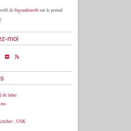
profil de
bigoudene46
sur le portail
g
ez-moi
s
] de laine
ons
ketcher - USK