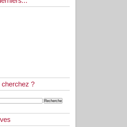
erniers...
 cherchez ?
ives