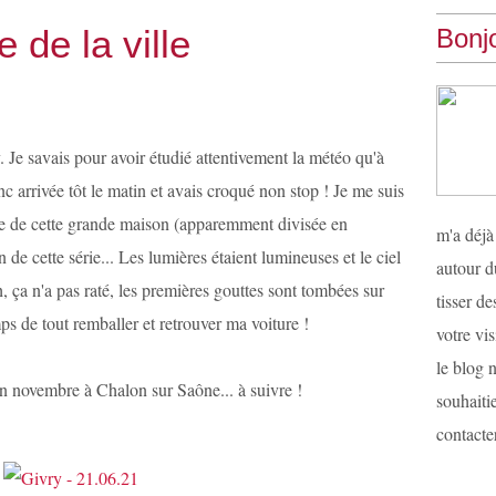
e de la ville
Bonjo
. Je savais pour avoir étudié attentivement la météo qu'à
donc arrivée tôt le matin et avais croqué non stop ! Je me suis
ce de cette grande maison (apparemment divisée en
m'a déjà
n de cette série... Les lumières étaient lumineuses et le ciel
autour d
h, ça n'a pas raté, les premières gouttes sont tombées sur
tisser d
ps de tout remballer et retrouver ma voiture !
votre vis
le blog n
n novembre à Chalon sur Saône... à suivre !
souhaiti
contacter