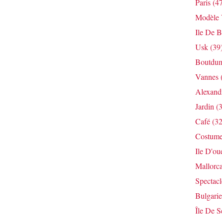
Paris
(47
Modèle V
Ile De B
Usk
(39
Boutdum
Vannes
Alexandr
Jardin
(3
Café
(32
Costum
Ile D'ou
Mallorc
Spectacl
Bulgarie
Île De S