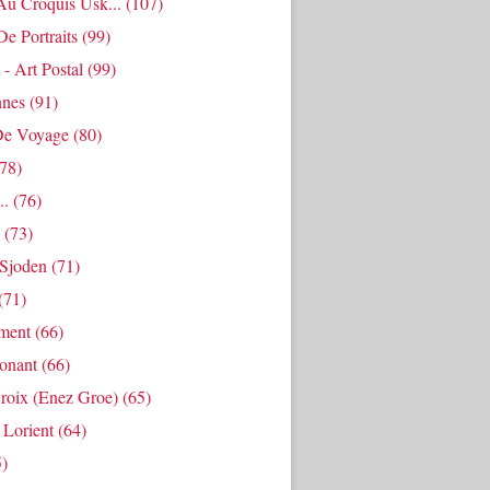
Au Croquis Usk...
(107)
De Portraits
(99)
 - Art Postal
(99)
nes
(91)
De Voyage
(80)
78)
..
(76)
(73)
Sjoden
(71)
(71)
ment
(66)
Ponant
(66)
roix (enez Groe)
(65)
 Lorient
(64)
)