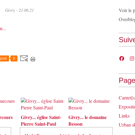
Voir le 
Givry - 21.06.21
Overblo
n...
Suiv
post
0
Page
Carnet[s
Expositi
Links
arcours
Givry... église Saint-
Givry... le domaine
Pierre Saint-Paul
Besson
Urban s