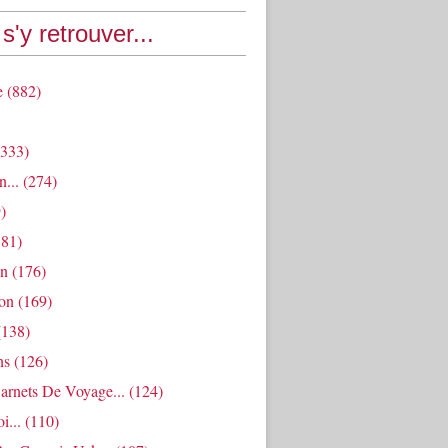
s'y retrouver...
e
(882)
333)
n...
(274)
)
81)
an
(176)
ion
(169)
138)
ns
(126)
arnets De Voyage...
(124)
i...
(110)