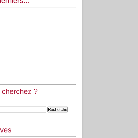
erniers...
 cherchez ?
ives