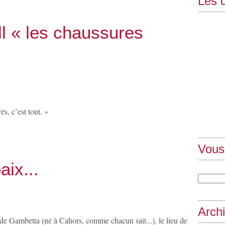
Les d
l « les chaussures
s, c’est tout. »
Vous
aix...
Arch
 de Gambetta (né à Cahors, comme chacun sait...), le lieu de