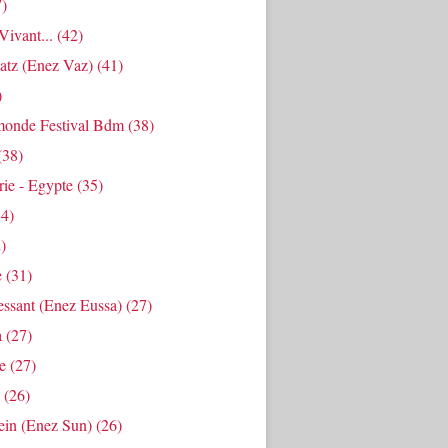
)
ivant...
(42)
atz (enez Vaz)
(41)
)
onde Festival Bdm
(38)
(38)
ie - Egypte
(35)
4)
)
e
(31)
essant (enez Eussa)
(27)
a
(27)
e
(27)
(26)
ein (enez Sun)
(26)