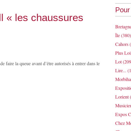
Pour 
l « les chaussures
Bretagn
Île
(380)
Cahors
(
Plus Loi
Lot
(209
s de faire la queue avant d’être autorisés à entrer dans le
Lire...
(1
Morbih
Exposit
Lorient
(
Musicie
Expos C
Chez Mo