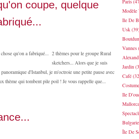
Paris
(47
qu'on coupe, quelque
Modèle V
briqué...
Ile De B
Usk
(39
Boutdum
Vannes
2 thèmes pour le groupe Rural
Alexandr
sketchers... Alors que je suis
Jardin
(3
 panoramique d'Istanbul, je m'octroie une petite pause avec
Café
(32
ux thème qui tombent pile poil ! Je vous rappelle que...
Costum
Ile D'ou
Mallorc
Spectacl
ance...
Bulgarie
Île De S