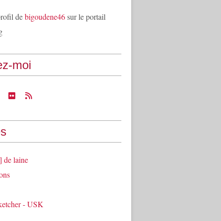
profil de
bigoudene46
sur le portail
g
ez-moi
s
] de laine
ons
ketcher - USK