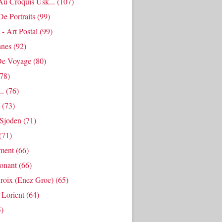
Au Croquis Usk...
(107)
De Portraits
(99)
 - Art Postal
(99)
nes
(92)
De Voyage
(80)
78)
..
(76)
(73)
Sjoden
(71)
(71)
ment
(66)
Ponant
(66)
roix (enez Groe)
(65)
 Lorient
(64)
)