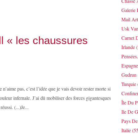
Chasse 
Galerie 
Mail Art
Usk Van
l « les chaussures
Carnet 
Irlande
(
Pensées.
Espagne
Gudrun 
Turquie
 n’aime pas, c’est l’idée que je vais devoir rester morte si
Confine
uleur infernale. J’ai dû mobiliser des forces gigantesques
Île Du 
éussi. (...)Je...
Ile De G
Pays De
Italie
(55