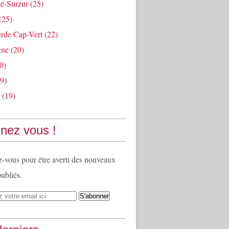
té-Surzur
(25)
(25)
rde Cap-Vert
(22)
gne
(20)
0)
9)
(19)
nez vous !
vous pour être averti des nouveaux
publiés.