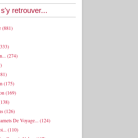
s'y retrouver...
e
(881)
333)
n...
(274)
)
81)
an
(175)
ion
(169)
138)
ns
(126)
arnets De Voyage...
(124)
i...
(110)