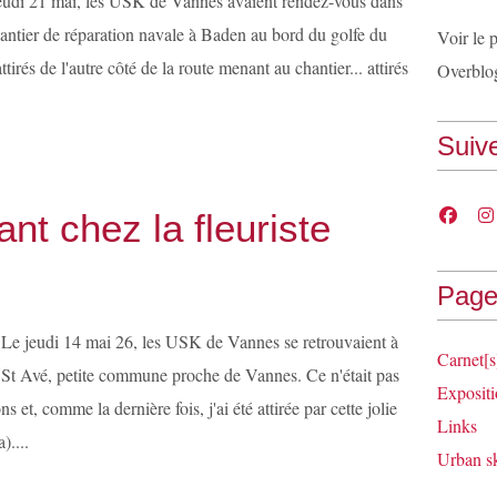
eudi 21 mai, les USK de Vannes avaient rendez-vous dans
hantier de réparation navale à Baden au bord du golfe du
Voir le 
irés de l'autre côté de la route menant au chantier... attirés
Overblo
Suiv
ant chez la fleuriste
Page
Le jeudi 14 mai 26, les USK de Vannes se retrouvaient à
Carnet[s
St Avé, petite commune proche de Vannes. Ce n'était pas
Expositi
 et, comme la dernière fois, j'ai été attirée par cette jolie
Links
)....
Urban s