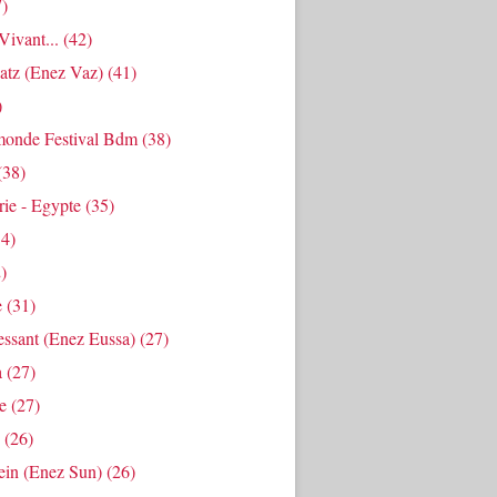
)
ivant...
(42)
atz (enez Vaz)
(41)
)
onde Festival Bdm
(38)
(38)
ie - Egypte
(35)
4)
)
e
(31)
essant (enez Eussa)
(27)
a
(27)
e
(27)
(26)
ein (enez Sun)
(26)