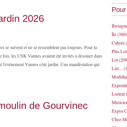
Pour 
jardin 2026
Bretagn
Île
(380)
Cahors
(
es se suivent et ne se ressemblent pas toujours. Pour la
Plus Loi
 fois, les USK Vannes avaient été invités à dessiner dans
Lot
(209
ent l'événement Vannes côté jardin. Une manifestation qui
Lire...
(1
Morbih
Exposit
Lorient
(
Musicie
e moulin de Gourvinec
Expos C
Chez Mo