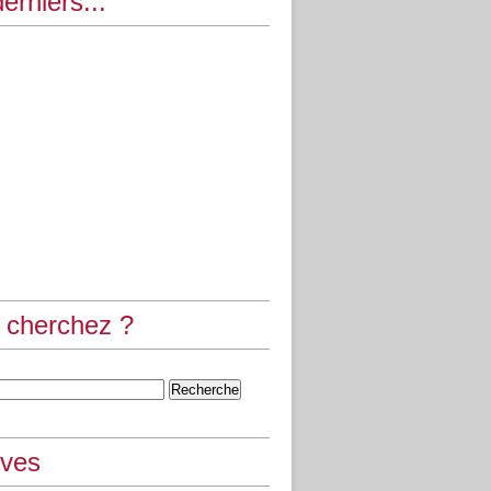
erniers...
 cherchez ?
ives