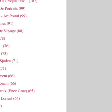
Au Croquis Usk...
(107)
De Portraits
(99)
 - Art Postal
(99)
nes
(91)
De Voyage
(80)
78)
..
(76)
(73)
Sjoden
(71)
(71)
ment
(66)
Ponant
(66)
roix (enez Groe)
(65)
 Lorient
(64)
)