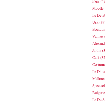
Paris
(47
Modèle V
Ile De B
Usk
(39
Boutdum
Vannes
Alexandr
Jardin
(3
Café
(32
Costum
Ile D'ou
Mallorc
Spectacl
Bulgarie
Île De S