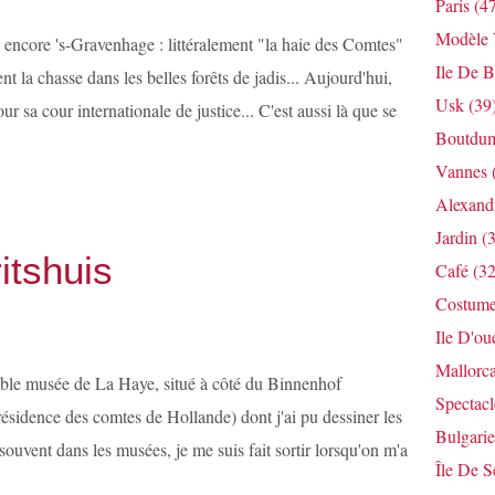
Paris
(47
Modèle V
ncore 's-Gravenhage : littéralement "la haie des Comtes"
Ile De B
nt la chasse dans les belles forêts de jadis... Aujourd'hui,
Usk
(39
 sa cour internationale de justice... C'est aussi là que se
Boutdum
Vannes
Alexandr
Jardin
(3
itshuis
Café
(32
Costum
Ile D'ou
Mallorc
ble musée de La Haye, situé à côté du Binnenhof
Spectacl
résidence des comtes de Hollande) dont j'ai pu dessiner les
Bulgarie
ouvent dans les musées, je me suis fait sortir lorsqu'on m'a
Île De S