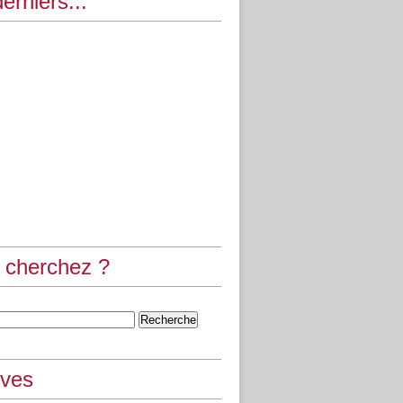
erniers...
 cherchez ?
ives