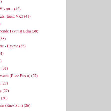
)
ivant...
(42)
atz (enez Vaz)
(41)
)
onde Festival Bdm
(38)
(38)
ie - Egypte
(35)
4)
)
e
(31)
essant (enez Eussa)
(27)
a
(27)
e
(27)
(26)
ein (enez Sun)
(26)