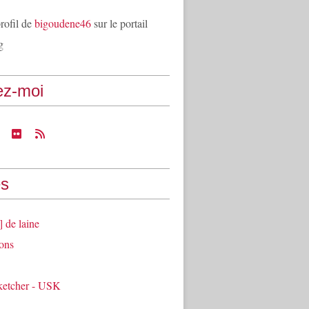
profil de
bigoudene46
sur le portail
g
ez-moi
s
] de laine
ons
ketcher - USK