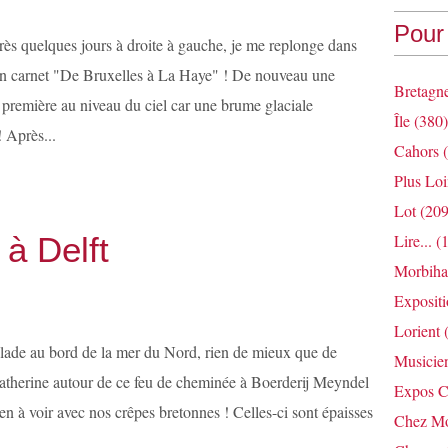
Pour 
ès quelques jours à droite à gauche, je me replonge dans
 carnet "De Bruxelles à La Haye" ! De nouveau une
Bretagn
a première au niveau du ciel car une brume glaciale
Île
(380)
! Après...
Cahors
(
Plus Loi
Lot
(209
 à Delft
Lire...
(1
Morbih
Exposit
Lorient
(
lade au bord de la mer du Nord, rien de mieux que de
Musicie
atherine autour de ce feu de cheminée à Boerderij Meyndel
Expos C
ien à voir avec nos crêpes bretonnes ! Celles-ci sont épaisses
Chez Mo