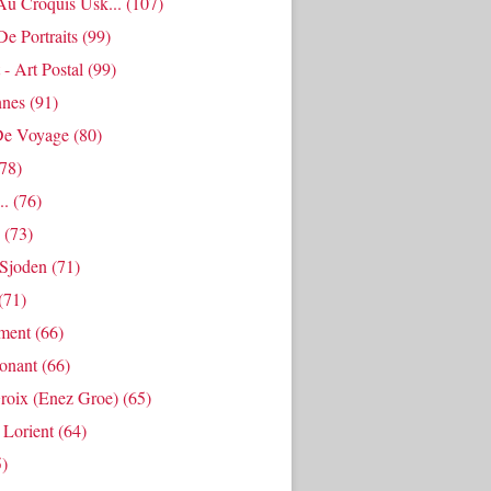
Au Croquis Usk...
(107)
De Portraits
(99)
 - Art Postal
(99)
nes
(91)
De Voyage
(80)
78)
..
(76)
(73)
Sjoden
(71)
(71)
ment
(66)
Ponant
(66)
roix (enez Groe)
(65)
 Lorient
(64)
)