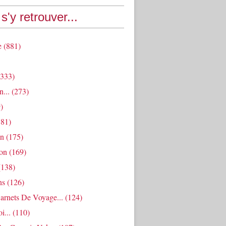
s'y retrouver...
e
(881)
333)
n...
(273)
)
81)
an
(175)
ion
(169)
138)
ns
(126)
arnets De Voyage...
(124)
i...
(110)