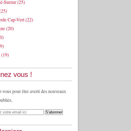
té-Surzur
(25)
(25)
rde Cap-Vert
(22)
gne
(20)
0)
9)
(19)
nez vous !
vous pour être averti des nouveaux
publiés.