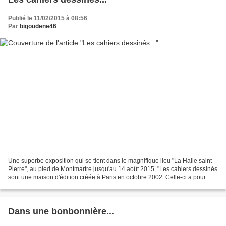
Publié le 11/02/2015 à 08:56
Par
bigoudene46
Une superbe exposition qui se tient dans le magnifique lieu "La Halle saint
Pierre", au pied de Montmartre jusqu'au 14 août 2015. "Les cahiers dessinés
sont une maison d'édition créée à Paris en octobre 2002. Celle-ci a pour
vocation de publier des ouvrages...
Dans une bonbonnière...