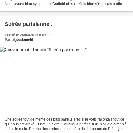
Nous avons bien sympathisé Garfield et moi ! Mais bien sûr, je suis partie
avec un carnet et des crayons...
Soirée parisienne...
Publié le 26/04/2015 à 05:00
Par
bigoudene46
Une soirée tout de même des plus particulières si je vous racontais tout ce
qui nous est arrivé ! Juste un extrait : oublier à l'intérieur d'un studio airbnb à
la fois le code d'entrée des portes et le numéro de téléphone de l'hôte, jeter