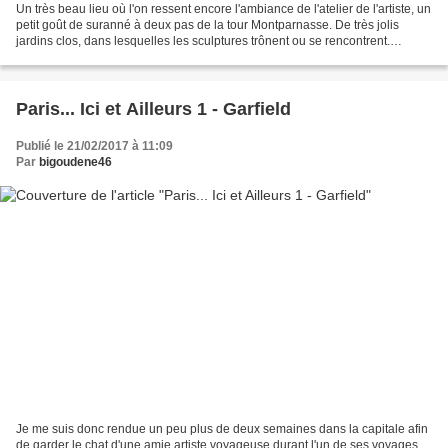
Un très beau lieu où l'on ressent encore l'ambiance de l'atelier de l'artiste, un
petit goût de suranné à deux pas de la tour Montparnasse. De très jolis
jardins clos, dans lesquelles les sculptures trônent ou se rencontrent.
Dommage que le temps était...
Paris... Ici et Ailleurs 1 - Garfield
Publié le 21/02/2017 à 11:09
Par
bigoudene46
Je me suis donc rendue un peu plus de deux semaines dans la capitale afin
de garder le chat d'une amie artiste voyageuse durant l'un de ses voyages...