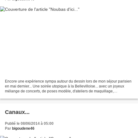
Encore une expérience sympa autour du dessin lors de mon séjour parisien
en mai dernier... Une soirée utopique à la Bellevilloise... avec un joyeux
mélange de concerts, de poses modèle, d'ateliers de maquillage,
d'artisans... une soirée très agréable...
Canaux...
Publié le 08/06/2014 à 05:00
Par
bigoudene46