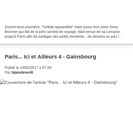
Durant deux journées, "l'artiste aquarellée" mais aussi mon amie Anne
Bronner qui fait de si jolis carnets de voyage, était venue de sa Lorraine
jusqu'à Paris afin de partager des petits moments... de dessins ou pas !
Après un repas indien, nous avons...
Paris... Ici et Ailleurs 4 - Gainsbourg
Publié le 24/02/2017 à 07:00
Par
bigoudene46