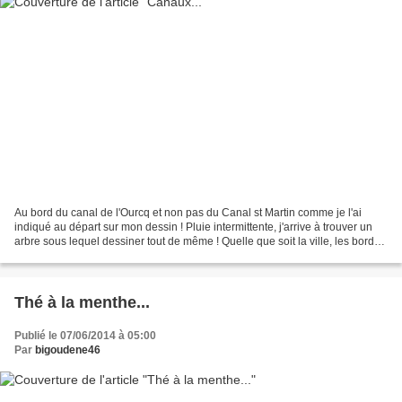
Au bord du canal de l'Ourcq et non pas du Canal st Martin comme je l'ai
indiqué au départ sur mon dessin ! Pluie intermittente, j'arrive à trouver un
arbre sous lequel dessiner tout de même ! Quelle que soit la ville, les bords
d'eau sont toujours un...
Thé à la menthe...
Publié le 07/06/2014 à 05:00
Par
bigoudene46