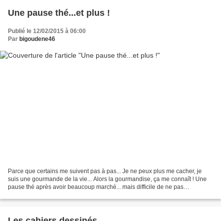
Une pause thé...et plus !
Publié le 12/02/2015 à 06:00
Par
bigoudene46
Parce que certains me suivent pas à pas... Je ne peux plus me cacher, je
suis une gourmande de la vie... Alors la gourmandise, ça me connaît ! Une
pause thé après avoir beaucoup marché... mais difficile de ne pas
l'accompagner d'un gâteau dans des endroits...
Les cahiers dessinés...