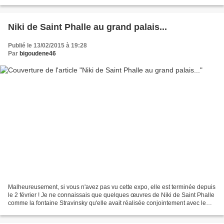
les bons tickets...
Niki de Saint Phalle au grand palais...
Publié le 13/02/2015 à 19:28
Par
bigoudene46
Malheureusement, si vous n'avez pas vu cette expo, elle est terminée depuis
le 2 février ! Je ne connaissais que quelques œuvres de Niki de Saint Phalle
comme la fontaine Stravinsky qu'elle avait réalisée conjointement avec le
sculpteur Jean Tinguely...