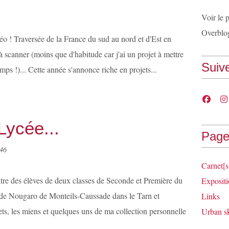
Voir le 
Overblo
Léo ! Traversée de la France du sud au nord et d'Est en
à scanner (moins que d'habitude car j'ai un projet à mettre
Suiv
ps !)... Cette année s'annonce riche en projets...
Lycée...
Page
e46
Carnet[s
tre des élèves de deux classes de Seconde et Première du
Expositi
de Nougaro de Monteils-Caussade dans le Tarn et
Links
ts, les miens et quelques uns de ma collection personnelle
Urban s