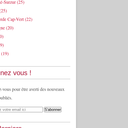
té-Surzur
(25)
(25)
rde Cap-Vert
(22)
gne
(20)
0)
9)
(19)
nez vous !
vous pour être averti des nouveaux
publiés.