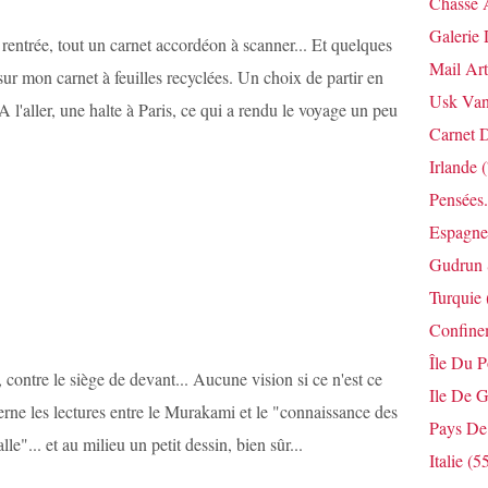
Chasse 
Galerie 
rentrée, tout un carnet accordéon à scanner... Et quelques
Mail Art
sur mon carnet à feuilles recyclées. Un choix de partir en
Usk Van
 A l'aller, une halte à Paris, ce qui a rendu le voyage un peu
Carnet 
Irlande
(
Pensées.
Espagne
Gudrun 
Turquie
Confine
Île Du 
 contre le siège de devant... Aucune vision si ce n'est ce
Ile De G
lterne les lectures entre le Murakami et le "connaissance des
Pays De
e"... et au milieu un petit dessin, bien sûr...
Italie
(55