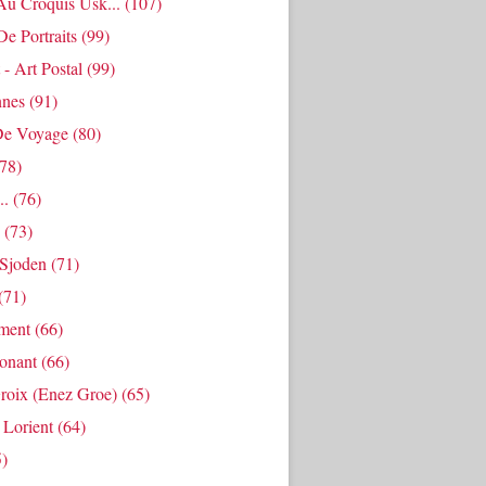
Au Croquis Usk...
(107)
De Portraits
(99)
 - Art Postal
(99)
nes
(91)
De Voyage
(80)
78)
..
(76)
(73)
Sjoden
(71)
(71)
ment
(66)
Ponant
(66)
roix (enez Groe)
(65)
 Lorient
(64)
)