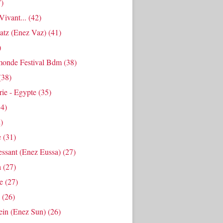
)
ivant...
(42)
atz (enez Vaz)
(41)
)
onde Festival Bdm
(38)
(38)
ie - Egypte
(35)
4)
)
e
(31)
essant (enez Eussa)
(27)
a
(27)
e
(27)
(26)
ein (enez Sun)
(26)