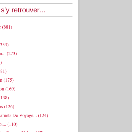
s'y retrouver...
e
(881)
333)
n...
(273)
)
81)
an
(175)
ion
(169)
138)
ns
(126)
arnets De Voyage...
(124)
i...
(110)