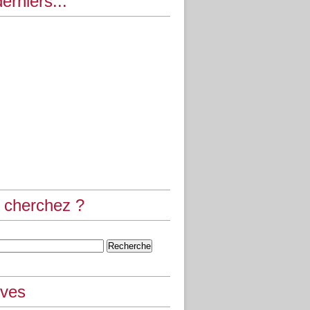
erniers...
 cherchez ?
ives