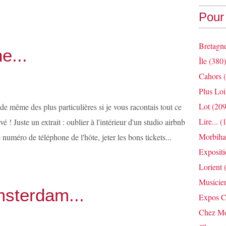
Pour 
Bretagn
e...
Île
(380)
Cahors
(
Plus Loi
Lot
(209
de même des plus particulières si je vous racontais tout ce
Lire...
(1
vé ! Juste un extrait : oublier à l'intérieur d'un studio airbnb
Morbih
le numéro de téléphone de l'hôte, jeter les bons tickets...
Exposit
Lorient
(
Musicie
msterdam...
Expos C
Chez Mo