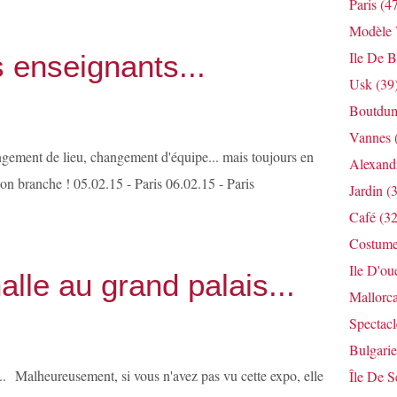
Paris
(47
Modèle V
Ile De B
 enseignants...
Usk
(39
Boutdum
Vannes
gement de lieu, changement d'équipe... mais toujours en
Alexandr
on branche ! 05.02.15 - Paris 06.02.15 - Paris
Jardin
(3
Café
(32
Costum
Ile D'ou
alle au grand palais...
Mallorc
Spectacl
Bulgarie
Malheureusement, si vous n'avez pas vu cette expo, elle
Île De S