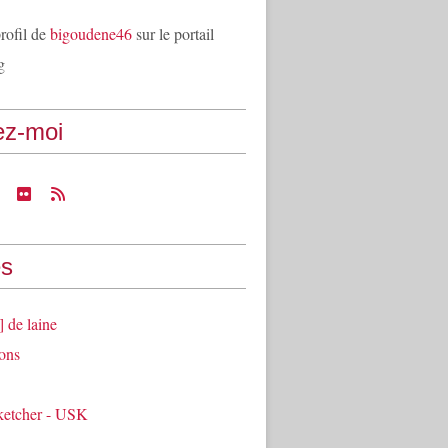
profil de
bigoudene46
sur le portail
g
ez-moi
s
] de laine
ons
ketcher - USK