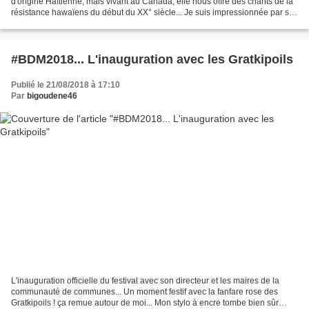
d'origine Haïtienne, mais vivant au Canada, elle nous offre des chants de la
résistance hawaïens du début du XX° siècle... Je suis impressionnée par sa
magnifique coifure ! Crozon...
#BDM2018... L'inauguration avec les Gratkipoils
Publié le 21/08/2018 à 17:10
Par
bigoudene46
L'inauguration officielle du festival avec son directeur et les maires de la
communauté de communes... Un moment festif avec la fanfare rose des
Gratkipoils ! ça remue autour de moi... Mon stylo à encre tombe bien sûr