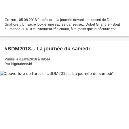
Crozon - 05.08.2018 Je démarre la journée devant un concert de Dobet
Gnahoré... Un sacré look et une sacrée danseuse... Dobet Gnahoré - Bout
du monde 2018 Il fait vraiment très chaud, à tel point que la sécurité est
obligée de sortir des tuyaux d'arrosage...
#BDM2018... La journée du samedi
Publié le 02/09/2018 à 09:44
Par
bigoudene46