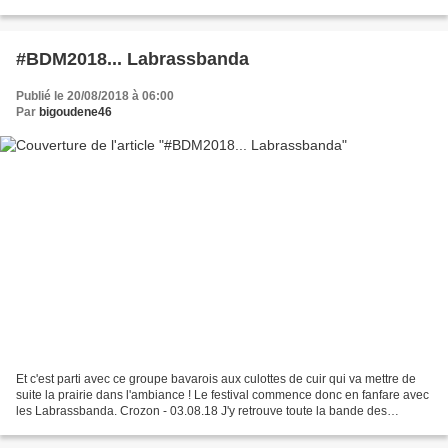
(comme la tartine de confiture quoi...
#BDM2018... Labrassbanda
Publié le 20/08/2018 à 06:00
Par
bigoudene46
Et c'est parti avec ce groupe bavarois aux culottes de cuir qui va mettre de
suite la prairie dans l'ambiance ! Le festival commence donc en fanfare avec
les Labrassbanda. Crozon - 03.08.18 J'y retrouve toute la bande des
copains photographes... (photos...