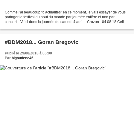
Comme j'ai beaucoup "d'actualités" en ce moment, je vais essayer de vous
partager le festival du bout du monde par journée entière et non par
concert... Voici donc la journée du samedi 4 août... Crozon - 04.08.18 Celle-
ci démarrait fort bien avec le groupe...
#BDM2018... Goran Bregovic
Publié le 29/08/2018 à 06:00
Par
bigoudene46