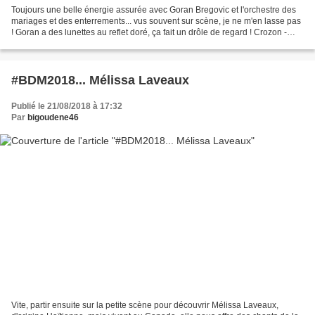
Toujours une belle énergie assurée avec Goran Bregovic et l'orchestre des
mariages et des enterrements... vus souvent sur scène, je ne m'en lasse pas
! Goran a des lunettes au reflet doré, ça fait un drôle de regard ! Crozon -
03.08.2018 Pour les voir...
#BDM2018... Mélissa Laveaux
Publié le 21/08/2018 à 17:32
Par
bigoudene46
Vite, partir ensuite sur la petite scène pour découvrir Mélissa Laveaux,